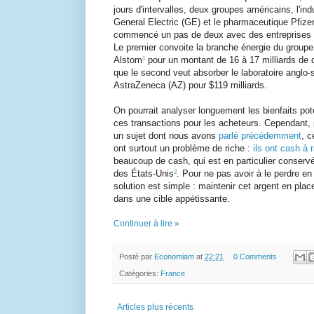
jours d'intervalles, deux groupes américains, l'indu
General Electric (GE) et le pharmaceutique Pfizer
commencé un pas de deux avec des entreprises
Le premier convoite la branche énergie du groupe
1
Alstom
pour un montant de 16 à 17 milliards de d
que le second veut absorber le laboratoire anglo-
AstraZeneca (AZ) pour $119 milliards.
On pourrait analyser longuement les bienfaits pot
ces transactions pour les acheteurs. Cependant, 
un sujet dont nous avons
parlé précédemment
, 
ont surtout un problème de riche
:
ils ont cash à r
beaucoup de cash, qui est en particulier conserv
2
des États-Unis
. Pour ne pas avoir à le perdre en
solution est simple
: maintenir cet argent en place 
dans une cible appétissante.
Continuer à lire »
Posté par
Economiam
at
22:21
0 Comments
Catégories:
France
Articles plus récents