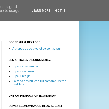
 user-agent
nerate usage
LEARN MORE
GOT IT
ECONOMIAM, KEZACO?
A propos de ce blog et de son auteur
LES ARTICLES D'ECONOMIAM...
... pour comprendre
... pour s'amuser
... pour réagir
La saga des bulles : Tulipomanie, Mers du
Sud, Mis...
UNE CO-PRODUCTION ECONOMIAM
SUIVEZ ECONOMIAM, UN BLOG SOCIAL: