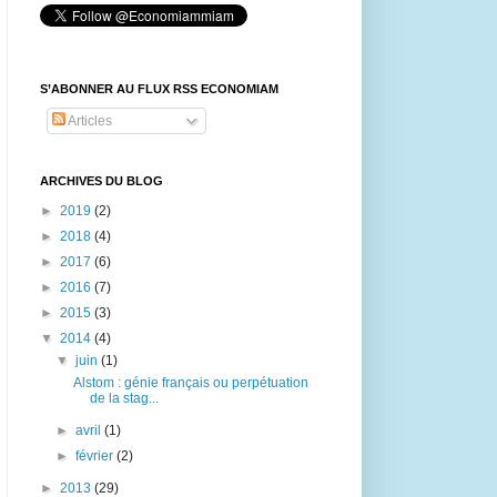
S’ABONNER AU FLUX RSS ECONOMIAM
Articles
ARCHIVES DU BLOG
►
2019
(2)
►
2018
(4)
►
2017
(6)
►
2016
(7)
►
2015
(3)
▼
2014
(4)
▼
juin
(1)
Alstom : génie français ou perpétuation
de la stag...
►
avril
(1)
►
février
(2)
►
2013
(29)