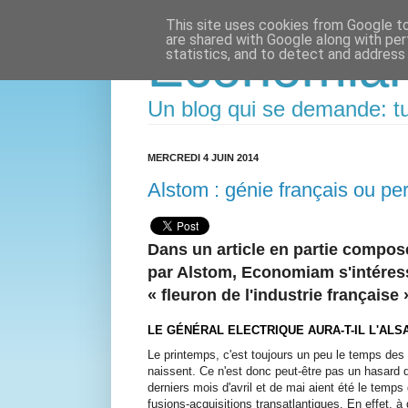
This site uses cookies from Google to 
are shared with Google along with per
Economia
statistics, and to detect and address
Un blog qui se demande: tu
MERCREDI 4 JUIN 2014
Alstom : génie français ou pe
Dans un article en partie compo
par Alstom, Economiam s'intéress
« fleuron de l'industrie française
LE GÉNÉRAL ELECTRIQUE AURA-T-IL L'ALS
Le printemps, c'est toujours un peu le temps de
naissent. Ce n'est donc peut-être pas un hasard
derniers mois d'avril et de mai aient été le temp
fusions-acquisitions transatlantiques. En effet, à