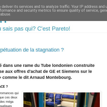
deliver its services and to analyze traffic. Your IP address and
formance and security metrics to ensure quality of service, ge
m
 abuse.
 sais pas qui? C'est Pareto!
rpétuation de la stagnation ?
sé dans une rame du Tube londonien construite
e aux offres d'achat de GE et Siemens sur le
» comme le dit Arnaud Montebourg.
ACE ?
s romances qui
 que ces deux
s des méga
 quelques