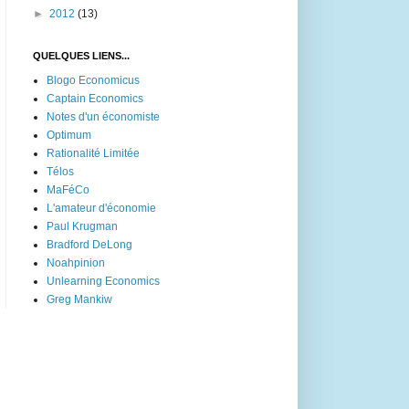
►
2012
(13)
QUELQUES LIENS...
Blogo Economicus
Captain Economics
Notes d'un économiste
Optimum
Rationalité Limitée
Télos
MaFéCo
L'amateur d'économie
Paul Krugman
Bradford DeLong
Noahpinion
Unlearning Economics
Greg Mankiw