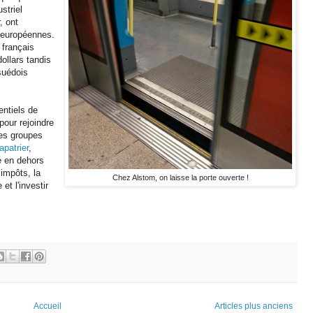
striel
, ont
 européennes.
 français
ollars tandis
suédois
entiels de
pour rejoindre
ces groupes
apatrier
,
é en dehors
 impôts, la
Chez Alstom, on laisse la porte ouverte !
et l'investir
Accueil
Articles plus anciens