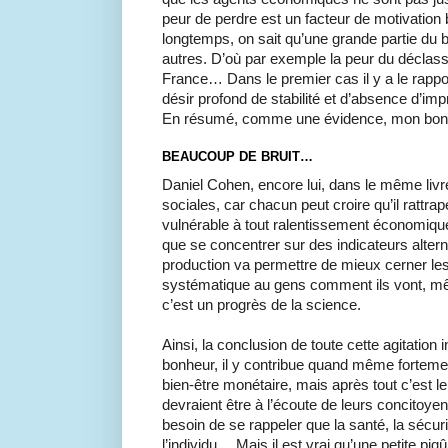
peur de perdre est un facteur de motivation
longtemps, on sait qu’une grande partie du b
autres. D’où par exemple la peur du déclas
France… Dans le premier cas il y a le rapp
désir profond de stabilité et d’absence d’im
En résumé, comme une évidence, mon bonh
BEAUCOUP DE BRUIT…
Daniel Cohen, encore lui, dans le même livr
sociales, car chacun peut croire qu’il rattrap
vulnérable à tout ralentissement économique,
que se concentrer sur des indicateurs altern
production va permettre de mieux cerner les
systématique au gens comment ils vont, mêm
c’est un progrès de la science.
Ainsi, la conclusion de toute cette agitation int
bonheur, il y contribue quand même fortem
bien-être monétaire, mais après tout c’est le
devraient être à l’écoute de leurs concitoye
besoin de se rappeler que la santé, la sécuri
l’individu… Mais il est vrai qu’une petite piq