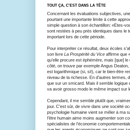
TOUT
Ç
A,
C’EST
DANS LA T
Ê
TE
Concernant les évaluations subjectives, une
pourtant une importante limite à cette appro
simple question à son échantillon: «Etes-v
sont restées à peu près identiques dans l
important lors de cette période.
Pour interpréter ce résultat, deux écoles s’a
son livre
La Prospérité du Vice
affirme que 
qu’elle procure est éphémère, mais [que] le
côté, on trouve par exemple Angus Deaton,
est logarithmique (si, si!), car le bien-être r
niveau de la richesse. En d’autres termes, d
que sur un smicard. Mais il semble logique
va avoir grosso modo le même impact sur le
Cependant, il me semble plutôt que, vraiment
jour. C’est sûr, de vivre dans une société o
psychologie humaine vient se mêler à ma sat
l’être humain aime moins augmenter son conf
spécialistes de l’économie comportemental
que les agents économiques ne sont pas ju