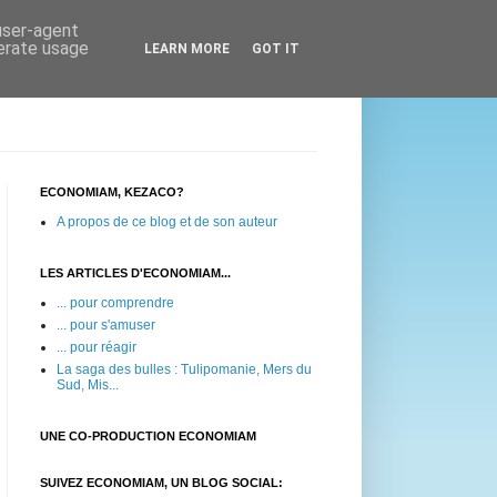
 user-agent
nerate usage
LEARN MORE
GOT IT
ECONOMIAM, KEZACO?
A propos de ce blog et de son auteur
LES ARTICLES D'ECONOMIAM...
... pour comprendre
... pour s'amuser
... pour réagir
La saga des bulles : Tulipomanie, Mers du
Sud, Mis...
UNE CO-PRODUCTION ECONOMIAM
SUIVEZ ECONOMIAM, UN BLOG SOCIAL: