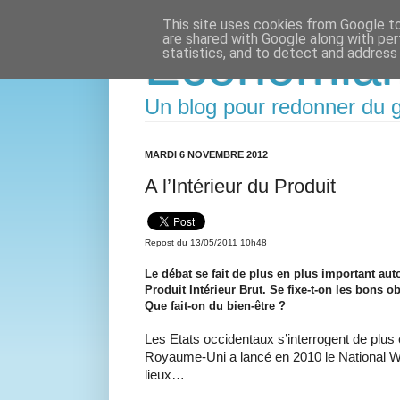
This site uses cookies from Google to 
are shared with Google along with per
Economia
statistics, and to detect and address
Un blog pour redonner du g
MARDI 6 NOVEMBRE 2012
A l’Intérieur du Produit
Repost du
13/05/2011 10h48
Le débat se fait de plus en plus important auto
Produit Intérieur Brut. Se fixe-t-on les bons 
Que fait-on du bien-être ?
Les Etats occidentaux s’interrogent de plus en
Royaume-Uni a lancé en 2010 le National Well
lieux…