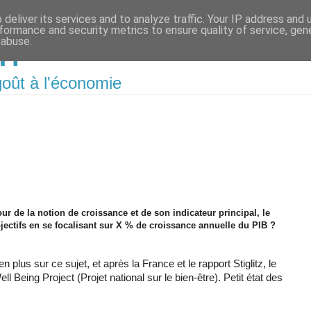
deliver its services and to analyze traffic. Your IP address and
formance and security metrics to ensure quality of service, ge
m
 abuse.
oût à l'économie
ur de la notion de croissance et de son indicateur principal, le
objectifs en se focalisant sur X % de croissance annuelle du PIB ?
 plus sur ce sujet, et après la France et le rapport Stiglitz, le
 Being Project (Projet national sur le bien-être). Petit état des