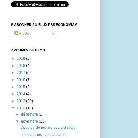
S’ABONNER AU FLUX RSS ECONOMIAM
Articles
ARCHIVES DU BLOG
►
2019
(2)
►
2018
(4)
►
2017
(6)
►
2016
(7)
►
2015
(3)
►
2014
(4)
►
2013
(29)
▼
2012
(13)
►
décembre
(1)
▼
novembre
(12)
L’équipe de foot de Louis Gallois
Les marchés, c’est la santé