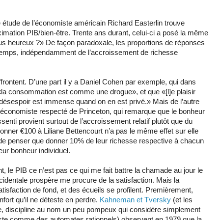
 étude de l’économiste américain Richard Easterlin trouve
ximation PIB/bien-être. Trente ans durant, celui-ci a posé la même
ous heureux ?» De façon paradoxale, les proportions de réponses
e temps, indépendamment de l’accroissement de richesse
ffrontent. D’une part il y a Daniel Cohen par exemple, qui dans
«la consommation est comme une drogue», et que «[l]e plaisir
 désespoir est immense quand on en est privé.» Mais de l’autre
 économiste respecté de Princeton, qui remarque que le bonheur
essenti provient surtout de l’accroissement relatif plutôt que du
onner €100 à Liliane Bettencourt n’a pas le même effet sur elle
 de penser que donner 10% de leur richesse respective à chacun
ur bonheur individuel.
, le PIB ce n’est pas ce qui me fait battre la chamade au jour le
ccidentale prospère me procure de la satisfaction. Mais la
isfaction de fond, et des écueils se profilent. Premièrement,
ort qu’il ne déteste en perdre.
Kahneman et Tversky
(et les
e, discipline au nom un peu pompeux qui considère simplement
ste comme des automates rationnels) observent en 1979 que la