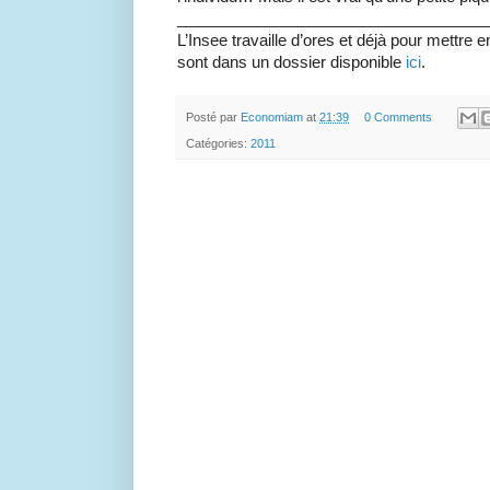
___________________________________
L’Insee travaille d’ores et déjà pour mettre
sont dans un dossier disponible
ici
.
Posté par
Economiam
at
21:39
0 Comments
Catégories:
2011