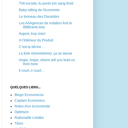
TVA sociale, tu perds ton sang-froid
Baby-sitting de l'économie
Le tonneau des Danaïdes
Les AAAgences de notation font le
BBBranle-bas
Argent, trop cher!
A l’Intérieur du Produit
C’est la dèche…
La folie (immobilière), ça se danse
Angie, Angie, where will you lead us
from here
Il court, il court…
QUELQUES LIENS...
Blogo Economicus
Captain Economics
Notes d'un économiste
Optimum
Rationalité Limitée
Télos