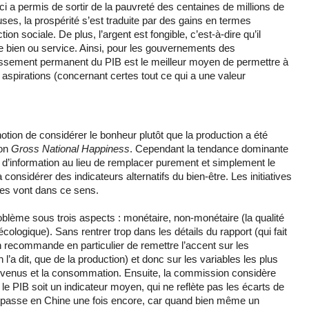
i a permis de sortir de la pauvreté des centaines de millions de
uses, la prospérité s’est traduite par des gains en termes
on sociale. De plus, l’argent est fongible, c’est-à-dire qu’il
e bien ou service. Ainsi, pour les gouvernements des
issement permanent du PIB est le meilleur moyen de permettre à
 aspirations (concernant certes tout ce qui a une valeur
notion de considérer le bonheur plutôt que la production a été
son
Gross National Happiness
. Cependant la tendance dominante
d’information au lieu de remplacer purement et simplement le
nsidérer des indicateurs alternatifs du bien-être. Les initiatives
ques vont dans ce sens.
roblème sous trois aspects : monétaire, non-monétaire (la qualité
cologique). Sans rentrer trop dans les détails du rapport (qui fait
recommande en particulier de remettre l’accent sur les
a dit, que de la production) et donc sur les variables les plus
revenus et la consommation. Ensuite, la commission considère
e PIB soit un indicateur moyen, qui ne reflète pas les écarts de
se passe en Chine une fois encore, car quand bien même un