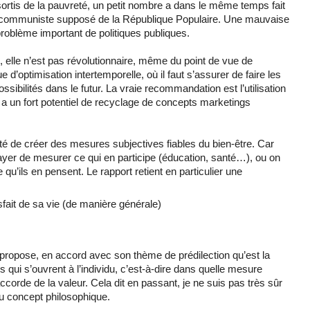
tis de la pauvreté, un petit nombre a dans le même temps fait
déal communiste supposé de la République Populaire. Une mauvaise
problème important de politiques publiques.
 elle n’est pas révolutionnaire, même du point de vue de
e d’optimisation intertemporelle, où il faut s’assurer de faire les
ibilités dans le futur. La vraie recommandation est l’utilisation
y a un fort potentiel de recyclage de concepts marketings
té de créer des mesures subjectives fiables du bien-être. Car
sayer de mesurer ce qui en participe (éducation, santé…), ou on
’ils en pensent. Le rapport retient en particulier une
sfait de sa vie (de manière générale)
 propose, en accord avec son thème de prédilection qu’est la
 qui s’ouvrent à l’individu, c’est-à-dire dans quelle mesure
 accorde de la valeur. Cela dit en passant, je ne suis pas très sûr
 concept philosophique.