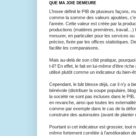
QUE MA JOIE DEMEURE
L’Insee définit le PIB de plusieurs façons, ma
comme la somme des valeurs ajoutées, c’es
l’année. Cette valeur est créée par la produc
productions (matières premières, travail…) L
mesurer, en particulier pour les services ou 
précise, fixée par les offices statistiques. D
facilite les comparaisons.
Mais au-delà de son côté pratique, pourquoi
t-il? En effet, le fait en lui-même d’être ric
utilisé plutôt comme un indicateur du bien-êt
Cependant, le bât blesse déjà, car il n’y a b
bénévole (distribuer la soupe populaire, blo
la société ne sont pas incluses dans le PIB, 
en revanche, ainsi que toutes les externalit
comme par exemple dans le cas de la défore
construire des autoroutes (avant de planter d
Pourtant si cet indicateur est grossier, tout 
même fortement corrélée à l’amélioration des