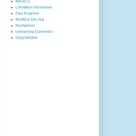
MaFéCo
L'amateur d'économie
Paul Krugman
Bradford DeLong
Noahpinion
Unlearning Economics
Greg Mankiw