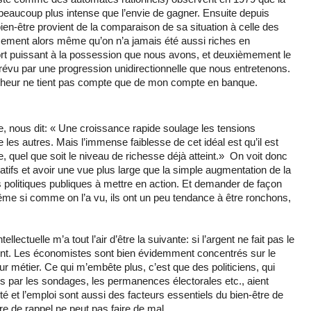
 beaucoup plus intense que l’envie de gagner. Ensuite depuis
ien-être provient de la comparaison de sa situation à celle des
sement alors même qu’on n’a jamais été aussi riches en
ort puissant à la possession que nous avons, et deuxièmement le
prévu par une progression unidirectionnelle que nous entretenons.
eur ne tient pas compte que de mon compte en banque.
e, nous dit: « Une croissance rapide soulage les tensions
e les autres. Mais l’immense faiblesse de cet idéal est qu’il est
 quel que soit le niveau de richesse déjà atteint.» On voit donc
atifs et avoir une vue plus large que la simple augmentation de la
 politiques publiques à mettre en action. Et demander de façon
e si comme on l’a vu, ils ont un peu tendance à être ronchons,
ellectuelle m’a tout l’air d’être la suivante: si l’argent ne fait pas le
ent. Les économistes sont bien évidemment concentrés sur le
ur métier. Ce qui m’embête plus, c’est que des politiciens, qui
ns par les sondages, les permanences électorales etc., aient
té et l’emploi sont aussi des facteurs essentiels du bien-être de
ûre de rappel ne peut pas faire de mal.