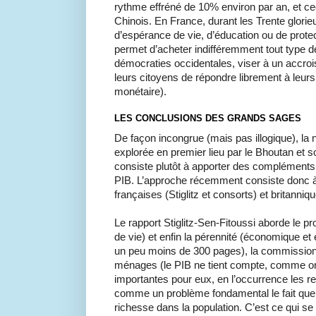
rythme effréné de 10% environ par an, et cec
Chinois. En France, durant les Trente glorie
d’espérance de vie, d’éducation ou de protecti
permet d’acheter indifféremment tout type d
démocraties occidentales, viser à un accro
leurs citoyens de répondre librement à leurs
monétaire).
LES CONCLUSIONS DES GRANDS SAGES
De façon incongrue (mais pas illogique), la 
explorée en premier lieu par le Bhoutan et 
consiste plutôt à apporter des compléments 
PIB. L’approche récemment consiste donc à co
françaises (Stiglitz et consorts) et britanni
Le rapport Stiglitz-Sen-Fitoussi aborde le p
de vie) et enfin la pérennité (économique et é
un peu moins de 300 pages), la commission 
ménages (le PIB ne tient compte, comme on l’
importantes pour eux, en l’occurrence les 
comme un problème fondamental le fait que l
richesse dans la population. C’est ce qui 