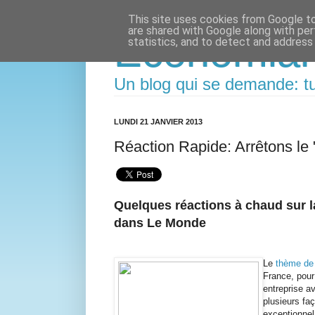
This site uses cookies from Google to 
are shared with Google along with per
Economia
statistics, and to detect and address
Un blog qui se demande: tu
LUNDI 21 JANVIER 2013
Réaction Rapide: Arrêtons le
Quelques réactions à chaud sur l
dans Le Monde
Le
thème de l
France, pour
entreprise a
plusieurs fa
exceptionne