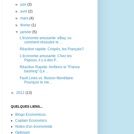
►
juin
(3)
►
avril
(2)
►
mars
(4)
►
février
(1)
▼
janvier
(5)
L'économie amusante: eBay, ou
comment résoudre le ...
Réaction rapide: Crispés, les Français?
L’économie amusante: Chez les
Papous, il y a des P...
Réaction Rapide: Arrêtons le "France
bashing" (Le ...
Fault Lines vs. Illusion Monétaire:
Pourquoi le me...
►
2012
(13)
QUELQUES LIENS...
Blogo Economicus
Captain Economics
Notes d'un économiste
Optimum