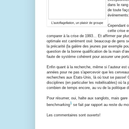
dans le rang
de toute fa
ç
événements: 
L'autoflagellation, un plaisir de groupe
Cependant on
cette crise 
comparer à la crise de 1993… Et affirmer par plus
optimale est carrément osé: beaucoup de gens ser
la précarité (la galère des jeunes par exemple p
question de la bonne qualification de la main d’œu
faute de système cohérent pour assurer une porta
Enfin quant à la recherche, même si l’auteur est 
années pour ne pas s'apercevoir que les cerveaux f
recherches aux Etats-Unis, là où tout se passe! 
disciplines (en particulier les nobélisables) où 
combien de temps encore, au vu de la politique 
Pour résumer, oui, halte aux sanglots, mais gare à 
1
benchmarking
se fait par rapport au reste du m
Les commentaires sont ouverts!