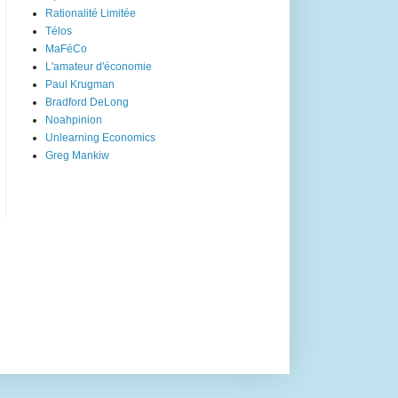
Rationalité Limitée
Télos
MaFéCo
L'amateur d'économie
Paul Krugman
Bradford DeLong
Noahpinion
Unlearning Economics
Greg Mankiw