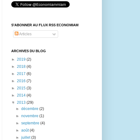
S’ABONNER AU FLUX RSS ECONOMIAM
Articles
ARCHIVES DU BLOG
►
2019
(2)
►
2018
(4)
►
2017
(6)
►
2016
(7)
►
2015
(3)
►
2014
(4)
▼
2013
(29)
►
décembre
(2)
►
novembre
(1)
►
septembre
(4)
►
août
(4)
►
juillet
(3)