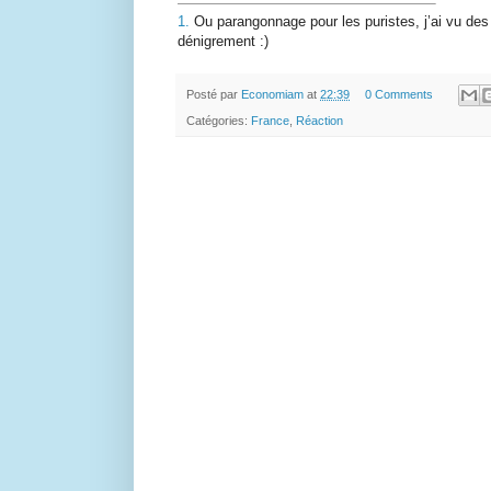
1.
Ou parangonnage pour les puristes, j’ai vu des 
dénigrement
:)
Posté par
Economiam
at
22:39
0 Comments
Catégories:
France
,
Réaction