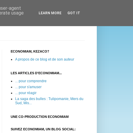
 user-agent
nerate usage
LEARN MORE
GOT IT
ECONOMIAM, KEZACO?
A propos de ce blog et de son auteur
LES ARTICLES D'ECONOMIAM...
... pour comprendre
... pour s'amuser
... pour réagir
La saga des bulles : Tulipomanie, Mers du
Sud, Mis...
UNE CO-PRODUCTION ECONOMIAM
SUIVEZ ECONOMIAM, UN BLOG SOCIAL: