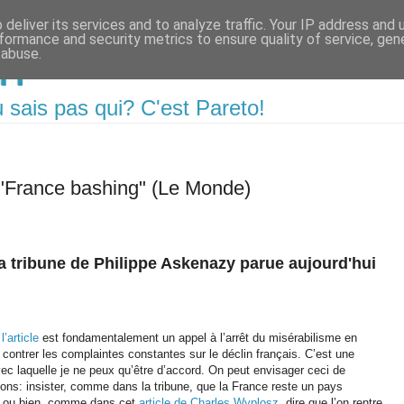
deliver its services and to analyze traffic. Your IP address and
formance and security metrics to ensure quality of service, ge
m
 abuse.
 sais pas qui? C'est Pareto!
 "France bashing" (Le Monde)
a tribune de Philippe Askenazy parue aujourd'hui
’article
est fondamentalement un appel à l’arrêt du misérabilisme en
 contrer les complaintes constantes sur le déclin français. C’est une
vec laquelle je ne peux qu’être d’accord. On peut envisager ceci de
çons: insister, comme dans la tribune, que la France reste un pays
l ou bien, comme dans cet
article de Charles Wyplosz
, dire que l’on rentre