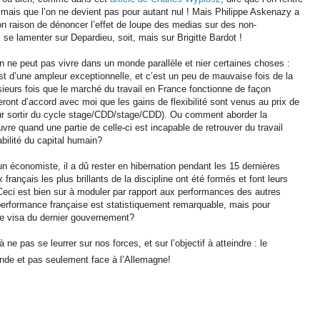
 mais que l’on ne devient pas pour autant nul ! Mais Philippe Askenazy a
on raison de dénoncer l’effet de loupe des medias sur des non-
se lamenter sur Depardieu, soit, mais sur Brigitte Bardot !
 ne peut pas vivre dans un monde parallèle et nier certaines choses :
est d’une ampleur exceptionnelle, et c’est un peu de mauvaise fois de la
ieurs fois que le marché du travail en France fonctionne de façon
ont d’accord avec moi que les gains de flexibilité sont venus au prix de
our sortir du cycle stage/CDD/stage/CDD). Ou comment aborder la
vre quand une partie de celle-ci est incapable de retrouver du travail
bilité du capital humain?
un économiste, il a dû rester en hibernation pendant les 15 dernières
rançais les plus brillants de la discipline ont été formés et font leurs
Ceci est bien sur à moduler par rapport aux performances des autres
la performance française est statistiquement remarquable, mais pour
de visa du dernier gouvernement?
ne pas se leurrer sur nos forces, et sur l’objectif à atteindre : le
onde et pas seulement face à l’Allemagne!